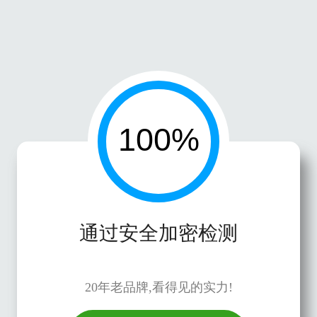
通过安全加密检测
20年老品牌,看得见的实力!