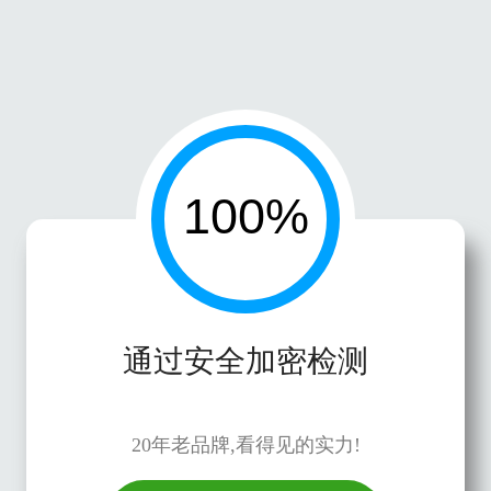
通过安全加密检测
20年老品牌,看得见的实力!