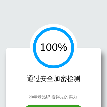
通过安全加密检测
20年老品牌,看得见的实力!