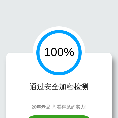
通过安全加密检测
20年老品牌,看得见的实力!