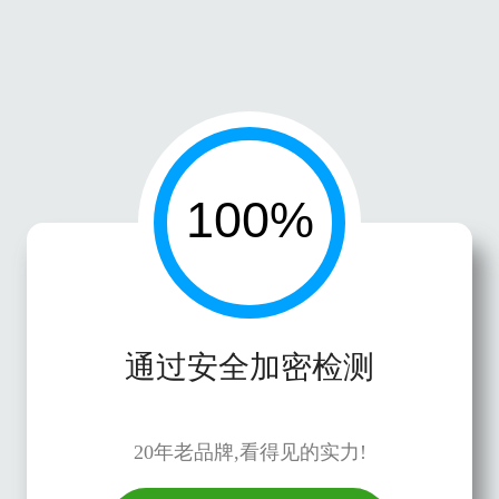
通过安全加密检测
20年老品牌,看得见的实力!