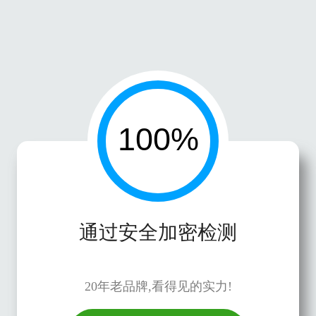
通过安全加密检测
20年老品牌,看得见的实力!