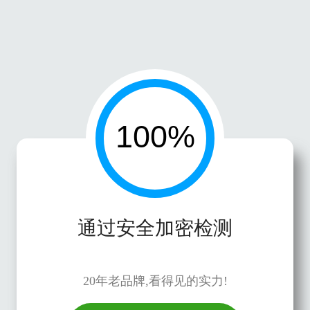
通过安全加密检测
20年老品牌,看得见的实力!