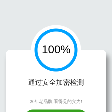
通过安全加密检测
20年老品牌,看得见的实力!