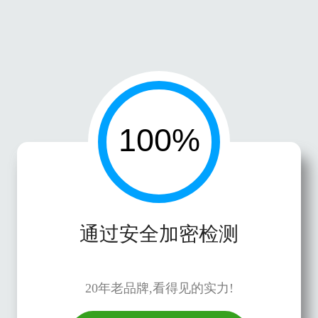
通过安全加密检测
20年老品牌,看得见的实力!