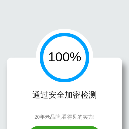
通过安全加密检测
20年老品牌,看得见的实力!