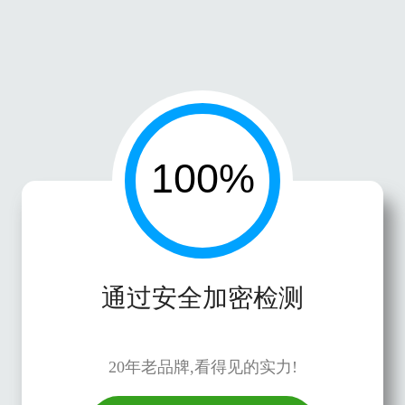
通过安全加密检测
20年老品牌,看得见的实力!