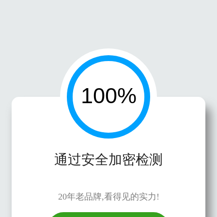
通过安全加密检测
20年老品牌,看得见的实力!