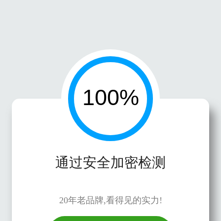
通过安全加密检测
20年老品牌,看得见的实力!