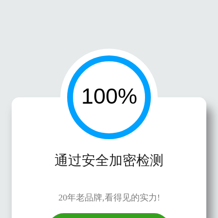
通过安全加密检测
20年老品牌,看得见的实力!