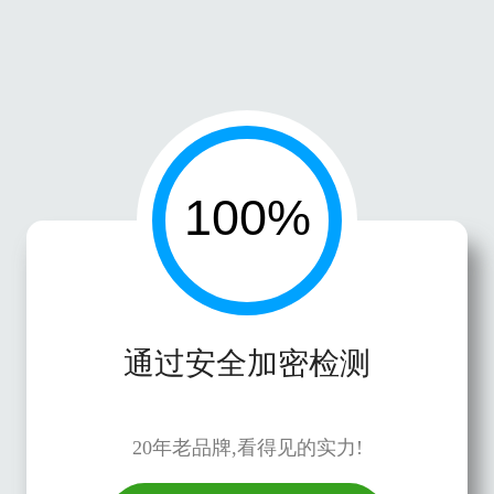
通过安全加密检测
20年老品牌,看得见的实力!