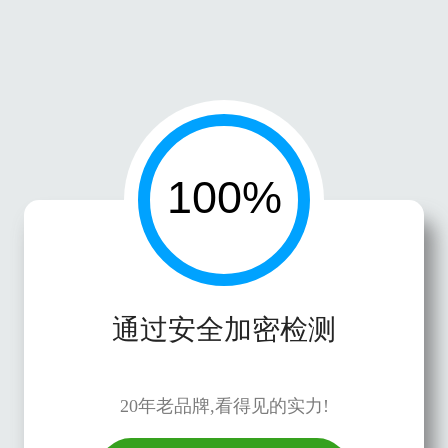
通过安全加密检测
20年老品牌,看得见的实力!