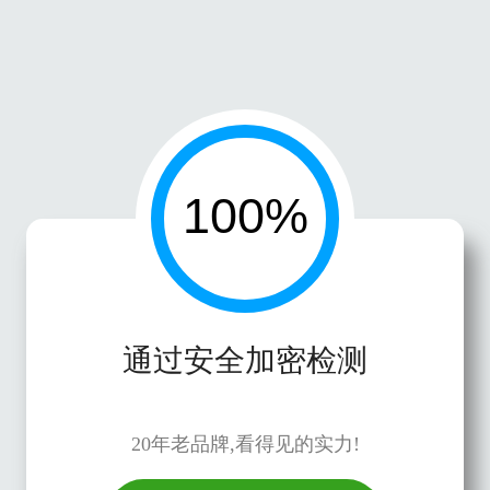
通过安全加密检测
20年老品牌,看得见的实力!