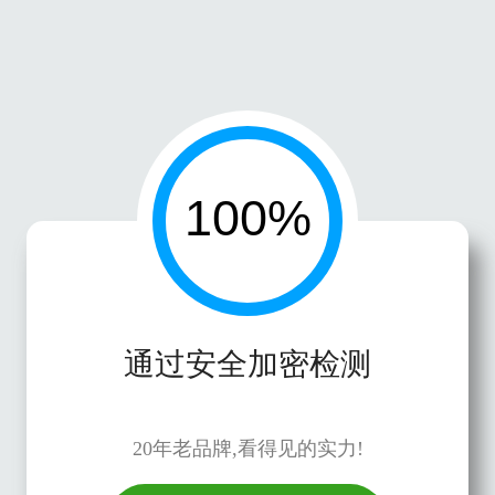
通过安全加密检测
20年老品牌,看得见的实力!