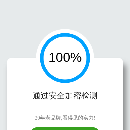
通过安全加密检测
20年老品牌,看得见的实力!